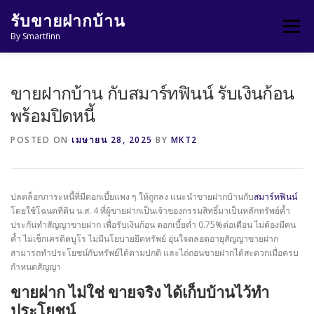
Skip
รับขายฝากบ้าน
to
Menu
content
By Smartfinn
หน้าแรก
บทความ
ติดต่อเรา
ขายฝากบ้าน กับสมาร์ทฟินน์ รับเงินก้อน
พร้อมปิดหนี้
POSTED ON
เมษายน 28, 2025
BY
MKT2
ปลดล็อกภาระหนี้ที่มีดอกเบี้ยแพง ๆ ให้ถูกลง แนะนำขายฝากบ้านกับ
สมาร์ทฟินน์
โดยใช้โฉนดที่ดิน น.ส. 4 ที่ผู้ขายฝากเป็นเจ้าของกรรมสิทธิ์มาเป็นหลักทรัพย์ค้ำ
ประกันทำสัญญาขายฝาก เพื่อรับเงินก้อน ดอกเบี้ยต่ำ 0.75%ต่อเดือน ไม่ต้องมีคน
ค้ำ ไม่เช็กเครดิตบูโร ไม่มีนโยบายยึดทรัพย์ อุ่นใจตลอดอายุสัญญาขายฝาก
สามารถทำประโยชน์กับทรัพย์ได้ตามปกติ และไถ่ถอนขายฝากได้สะดวกเมื่อครบ
กำหนดสัญญา
ขายฝาก ไม่ใช่ ขายจริง ได้เก็บบ้านไว้ทำ
ประโยชน์