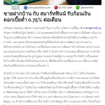
ขายฝากบ้าน กับ สมาร์ทฟินน์ รับก้อนเงิน
ดอกเบี้ยต่ำ 0.75% ต่อเดือน
เสริมสภาพคล่อง เพิ่มความคล่องตัวในการบริหารจัดการหนี้สิน เลือก
ขายฝากบ้าน
กับสมาร์ทฟินน์ ผู้นำอันดับ 1 ด้านแพลตฟอร์มรับซื้อฝาก-ขายฝาก ที่เปิดดำเนินงาน
ในรูปแบบนิติบุคคล มีการจดทะเบียนพาณิชย์อิเล็กทรอนิกส์กับกรมพัฒนาธุรกิจ
การค้า และจดทะเบียนแพลตฟอร์มดิจิทัลกับสำนักงานพัฒนาธุรกรรมทาง
อิเล็กทรอนิกส์ และได้รับความเชื่อมั่นจากธนาคารพัฒนาวิสาหกิจขนาดกลางและ
ขนาดย่อมแห่งประเทศไทย หรือ SME D Bank เข้าร่วมลงทุน เพื่อขยายการเข้าถึง
แหล่งเงินทุนที่ปลอดภัย ถูกกฎหมาย ตอบโจทย์ผู้ประกอบธุรกิจ SMEs หรือบุคคล
ทั่วไป ที่จำเป็นต้องใช้เงินก้อนเร่งด่วน เพื่อปิดหนี้ ย้ายหนี้นอกระบบ เพื่อประหยัด
เงินก้อนที่ต้องนำมาจ่ายดอกเบี้ยแพง ๆ
สำหรับการขายฝากบ้านกับสมาร์ทฟินน์ มีขั้นตอนดำเนินงานไว ได้รับเงินก้อน
สูงสุด 70% ของราคาประเมิน (ขึ้นอยู่กับเงื่อนไขและการพิจารณาของทางบริษัท)
พร้อมอัตราดอกเบี้ยขายฝาก 0.75% ต่อเดือน หรือ 9% ต่อปี ไม่ต้องมีคนค้ำประกัน
ไม่เช็กเครดิตบูโร ไม่มีนโยบายยึดทรัพย์ อุ่นใจได้เจอผู้รับซื้อฝากใจดี มีทีมงานมือ
อาชีพคอยดูแลและให้คำปรึกษาอย่างใกล้ชิด เช่น การติดต่อสอบถามข้อมูล การ
แจ้งรายละเอียดและค่าใช้จ่ายต่าง ๆ อย่างชัดเจน ตรงไปตรงมา การนัดหมายทำ
สัญญา ณ สำนักงานที่ดิน เท่านั้น ไม่มีการทำสัญญาอื่น ๆ แอบแฝง หรือ เรียกเก็บค่า