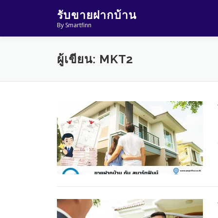
Skip
รับขายฝากบ้าน
to
By Smartfinn
content
ผู้เขียน:
MKT2